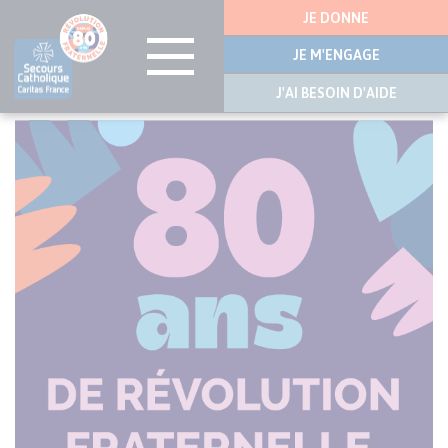
Menu
JE DONNE
latérale
JE M'ENGAGE
J'AI BESOIN D'AIDE
Aller
au
contenu
principal