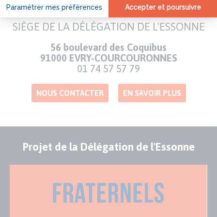
SIÈGE DE LA DÉLÉGATION DE L'ESSONNE
Adresse
56 boulevard des Coquibus
91000 EVRY-COURCOURONNES
Numéro
01 74 57 57 79
de
téléphone
NOUS CONTACTER
EN SAVOIR PLUS
Projet de la Délégation de l'Essonne
Publication
Visuel
de
couverture